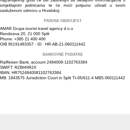
najzahtijevniji gosti će biti zadovoljni sa detaljnim informacijama o
smještajnim jedinicama te će moći potpuno uživati u svom
zasluženom odmoru u Hrvatskoj.
PRAVNA OBAVIJEST
AMAR Grupa tourist travel agency d.o.o
Rendiceva 20, 21 000 Split
Phone: +385 21 400 400
OIB 95191483357 - ID : HR-AB-21-060111442
BANKOVNE PODATKE
Raiffeisen Bank, account 2484008-1102763384
SWIFT: RZBHHR2X
IBAN: HR7524840081102763384
MB: 1843575 Jurisdiction Court in Split Tt-05/611-4 MBS 060111442