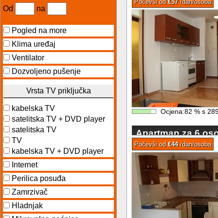
Počevši od
€57
/dan/osoba
Od
na
Pogled na more
Klima uređaj
Ventilator
Dozvoljeno pušenje
Vrsta TV priključka
kabelska TV
Ocjena:
82
%
s
28
satelitska TV + DVD player
satelitska TV
Apartman za 6 os
TV
Kastelima Split riv
Počevši od
€44
/dan/osoba
kabelska TV + DVD player
Internet
Perilica posuđa
Zamrzivač
Hladnjak