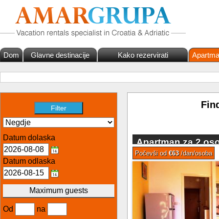
Dom
Glavne destinacije
Kako rezervirati
Apartma
Fin
Datum dolaska
Apartman za 2 oso
Počevši od
€63
/dan/osoba
Datum odlaska
Maximum guests
Od
na