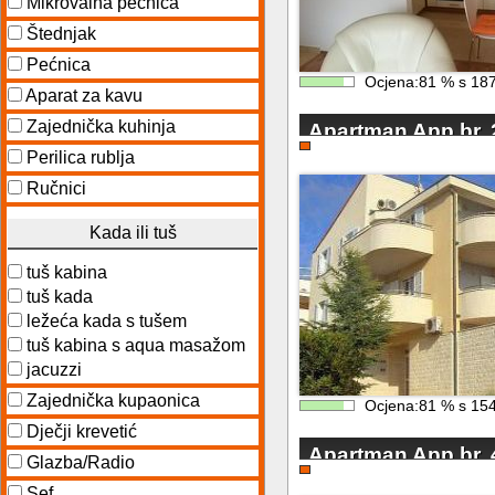
Mikrovalna pećnica
Štednjak
Pećnica
Ocjena:
81
%
s
18
Aparat za kavu
Zajednička kuhinja
Apartman App br. 
Perilica rublja
Ručnici
Kada ili tuš
tuš kabina
tuš kada
ležeća kada s tušem
tuš kabina s aqua masažom
jacuzzi
Zajednička kupaonica
Ocjena:
81
%
s
15
Dječji krevetić
Apartman App br. 
Glazba/Radio
Sef