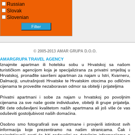
Russian
Slovak
Slovenian
© 2005-2013 AMAR GRUPA D.O.O.
AMARGRUPA TRAVEL AGENCY
Iznajmite apartman ili hotelsku sobu u Hrvatskoj sa našom
turističkom agencijom koja je specijalizirana za privatni smještaj u
Hrvatskoj, pronađite savršeni apartman za najam u Istri, Kvarneru,
Dalmaciji, unutrašnjosti Hrvatske te Hrvatskim otocima po odličnim
cijenama te provedite nezaboravan odmor sa obitelji i prijateljima
Privatni apartmani i sobe za najam u hrvatskoj po povoljnim
cijenama za sve naše goste individualve, obitelji ili grupe prijatelja.
Bit ćete oduševljeni kvalitetom naših apartmana ali još više će vas
oduševiti gostoljubivost naših domaćina.
Osobno smo fotografirali sve apartmane i provjerili istinitost svih
informacija koje prezentiramo na našim stranicama. Čak i