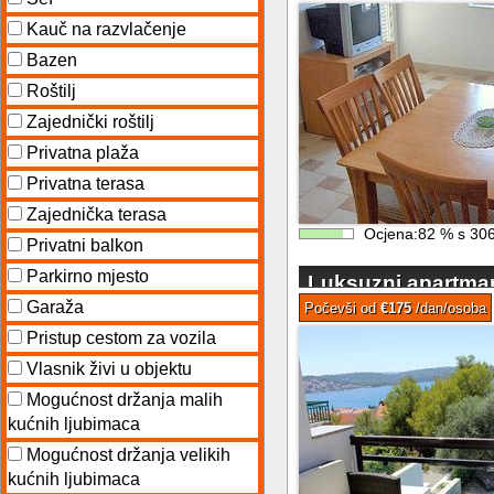
Kauč na razvlačenje
Bazen
Roštilj
Zajednički roštilj
Privatna plaža
Privatna terasa
Zajednička terasa
Ocjena:
82
%
s
30
Privatni balkon
Parkirno mjesto
Luksuzni apartma
Garaža
Okrug Gornji
Počevši od
€175
/dan/osoba
Pristup cestom za vozila
Vlasnik živi u objektu
Mogućnost držanja malih
kućnih ljubimaca
Mogućnost držanja velikih
kućnih ljubimaca