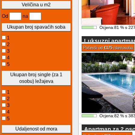
Veličina u m2
Od
na
Ukupan broj spavaćih soba
Ocjena:
81
%
s
22
1
Luksuzni apartma
2
Okrug Gornji Ciov
Počevši od
€175
/dan/osoba
3
4
5
Ukupan broj single (za 1
osobu) ležajeva
1
2
3
4
Ocjena:
82
%
s
38
5
Apartman za 2 oso
Udaljenost od mora