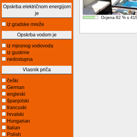
Opskrba električnom energijom
je
Ocjena:
82
%
s
41
iz gradske mreže
Opskrba vodom je
iz mjesnog vodovoda
iz gustirne
nedostupna
Vlasnik priča
češki
German
engleski
španjolski
francuski
hrvatski
Hungarian
Italian
Polish