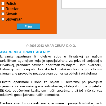
Polish
Russian
Slovak
Slovenian
© 2005-2013 AMAR GRUPA D.O.O.
AMARGRUPA TRAVEL AGENCY
Iznajmite apartman ili hotelsku sobu u Hrvatskoj sa našom
turističkom agencijom koja je specijalizirana za privatni smještaj u
Hrvatskoj, pronađite savršeni apartman za najam u Istri, Kvarneru,
Dalmaciji, unutrašnjosti Hrvatske te Hrvatskim otocima po odličnim
cijenama te provedite nezaboravan odmor sa obitelji i prijateljima
Privatni apartmani i sobe za najam u hrvatskoj po povoljnim
cijenama za sve naše goste individualve, obitelji ili grupe prijatelja.
Bit ćete oduševljeni kvalitetom naših apartmana ali još više će vas
oduševiti gostoljubivost naših domaćina.
Osobno smo fotografirali sve apartmane i provjerili istinitost svih