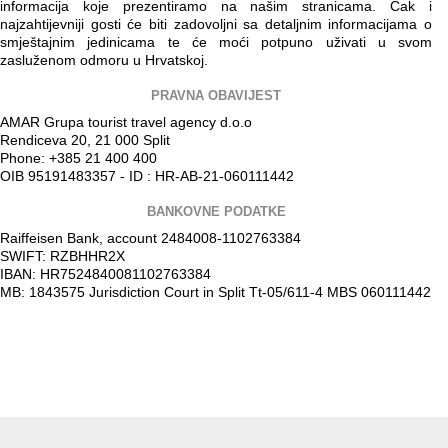
informacija koje prezentiramo na našim stranicama. Čak i
najzahtijevniji gosti će biti zadovoljni sa detaljnim informacijama o
smještajnim jedinicama te će moći potpuno uživati u svom
zasluženom odmoru u Hrvatskoj.
PRAVNA OBAVIJEST
AMAR Grupa tourist travel agency d.o.o
Rendiceva 20, 21 000 Split
Phone: +385 21 400 400
OIB 95191483357 - ID : HR-AB-21-060111442
BANKOVNE PODATKE
Raiffeisen Bank, account 2484008-1102763384
SWIFT: RZBHHR2X
IBAN: HR7524840081102763384
MB: 1843575 Jurisdiction Court in Split Tt-05/611-4 MBS 060111442