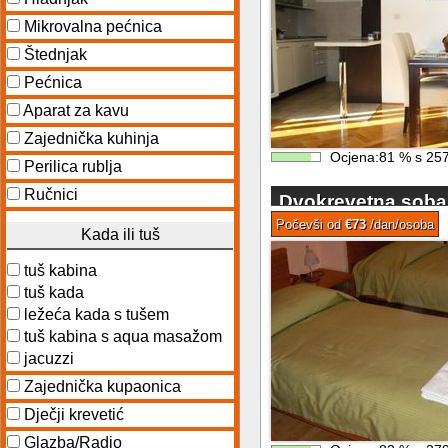
Mikrovalna pećnica
Štednjak
Pećnica
Aparat za kavu
Zajednička kuhinja
Ocjena:
81
%
s
25
Perilica rublja
Ručnici
Dvokrevetna soba 
malom hotelu
Počevši od
€73
/dan/osoba
Kada ili tuš
tuš kabina
tuš kada
ležeća kada s tušem
tuš kabina s aqua masažom
jacuzzi
Zajednička kupaonica
Dječji krevetić
Glazba/Radio