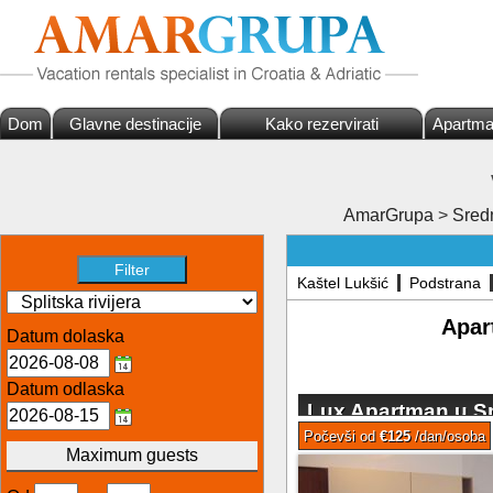
Dom
Glavne destinacije
Kako rezervirati
Apartma
AmarGrupa
>
Sred
Kaštel Lukšić
Podstrana
Apart
Datum dolaska
Datum odlaska
Lux Apartman u Sp
Bačvica
Počevši od
€125
/dan/osoba
Maximum guests