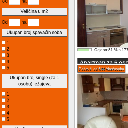
Od
na
Veličina u m2
Od
na
Ukupan broj spavaćih soba
1
2
Ocjena:
81
%
s
17
3
4
Apartman za 6 os
5
Kastelima Split riv
Počevši od
€44
/dan/osoba
Ukupan broj single (za 1
osobu) ležajeva
1
2
3
4
5