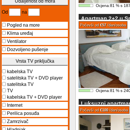
Udaljenost od mora
Ocjena:
81
%
s
18
Od
na
Apartman 2+2 u Spl
Bačvica
Pogled na more
Počevši od
€57
/dan/osoba
Klima uređaj
Ventilator
Dozvoljeno pušenje
Vrsta TV priključka
kabelska TV
satelitska TV + DVD player
satelitska TV
TV
Ocjena:
81
%
s
24
kabelska TV + DVD player
Luksuzni apartman
Internet
pogledom na more 
Počevši od
€100
/dan/osoba
Perilica posuđa
Zamrzivač
Hladnjak