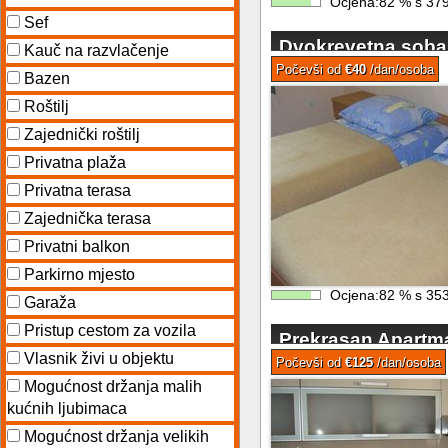
Ocjena:
82
%
s
37
Sef
Dvokrevetna soba 
Kauč na razvlačenje
Počevši od
€40
/dan/osoba
Bazen
Roštilj
Zajednički roštilj
Privatna plaža
Privatna terasa
Zajednička terasa
Privatni balkon
Parkirno mjesto
Ocjena:
82
%
s
35
Garaža
Pristup cestom za vozila
Prekrasan Apartma
Vlasnik živi u objektu
4-6 osoba
Počevši od
€125
/dan/osoba
Mogućnost držanja malih
kućnih ljubimaca
Mogućnost držanja velikih