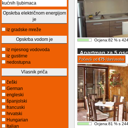
kućnih ljubimaca
Opskrba električnom energijom
je
iz gradske mreže
Opskrba vodom je
Ocjena:
82
%
s
42
iz mjesnog vodovoda
Apartman za 5 oso
iz gustirne
Počevši od
€75
/dan/osoba
nedostupna
Vlasnik priča
češki
German
engleski
španjolski
francuski
hrvatski
Hungarian
Ocjena:
81
%
s
24
Italian